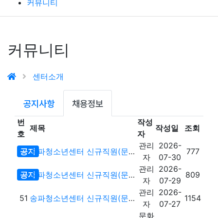
커뮤니티
커뮤니티
센터소개
공지사항
채용정보
번
작성
제목
작성일
조회
호
자
관리
2026-
공지
송파청소년센터 신규직원(문화체육팀 팀원) 채용 재공고
777
자
07-30
관리
2026-
공지
송파청소년센터 신규직원(문화체육팀) 최종 합격자 없음
809
자
07-29
관리
2026-
51
송파청소년센터 신규직원(문화체육팀) 1차 서류전형 합격자 공고
1154
자
07-27
문화