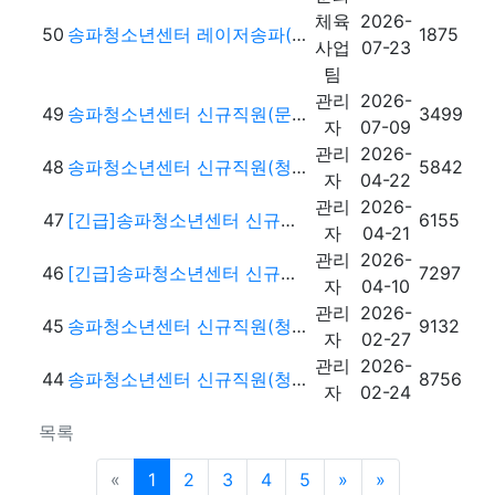
체육
2026-
50
송파청소년센터 레이저송파(레이저서바이벌게임장) 단시간근로자 채용 공고
1875
사업
07-23
팀
관리
2026-
49
송파청소년센터 신규직원(문화체육팀 팀원) 채용 공고
3499
자
07-09
관리
2026-
48
송파청소년센터 신규직원(청소년사업팀 팀원) 최종 합격자 공고
5842
자
04-22
관리
2026-
47
[긴급]송파청소년센터 신규직원(청소년사업팀 팀원) 모집 1차 서류전형 합격자 공고
6155
자
04-21
관리
2026-
46
[긴급]송파청소년센터 신규직원(청소년사업팀 팀원) 모집 공고
7297
자
04-10
관리
2026-
45
송파청소년센터 신규직원(청소년사업팀 팀원) 최종 합격자 공고
9132
자
02-27
관리
2026-
44
송파청소년센터 신규직원(청소년사업팀 팀원) 1차 서류전형 합격자 공고
8756
자
02-24
목록
이전5페이지
다음5페이지
맨끝 페이지
«
1
2
3
4
5
»
»